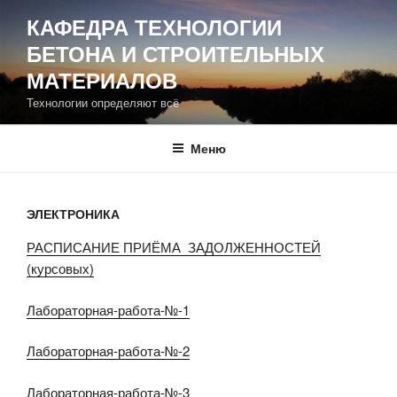
Перейти
КАФЕДРА ТЕХНОЛОГИИ
к
БЕТОНА И СТРОИТЕЛЬНЫХ
содержимому
МАТЕРИАЛОВ
Технологии определяют всё
Меню
ЭЛЕКТРОНИКА
РАСПИСАНИЕ ПРИЁМА ЗАДОЛЖЕННОСТЕЙ
(курсовых)
Лабораторная-работа-№-1
Лабораторная-работа-№-2
Лабораторная-работа-№-3